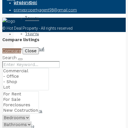
ทรัพย์พาณิชย์
02 5135853
primepropertyagent98@gmail.com
โรงแรม
© Hot Deal Property - All rights reserved
โรงงาน
Compare listings
อพาตเม้นต์
Compare
Close
Search
ทรัพย์ให้เช่า
บ้าน
คอนโด
สำนักงาน
โกดัง