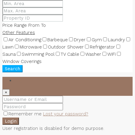
ติดต่อเรา
Price Range
From
To
Other Features
Air Conditioning
Barbeque
Dryer
Gym
Laundry
Lawn
Microwave
Outdoor Shower
Refrigerator
Sauna
Swimming Pool
TV Cable
Washer
WiFi
Window Coverings
Search
Login
×
Remember me
Lost your password?
Login
User registration is disabled for demo purpose.